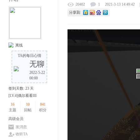
20402
1
2021-3-13 14:49:42
离线
TA的每日心情
无聊
2022-5-22
00:00
签到天数: 23 天
[LV.4]偶尔看看III
16
10
841
主题
回帖
积分
高级会员
发消息
收听TA